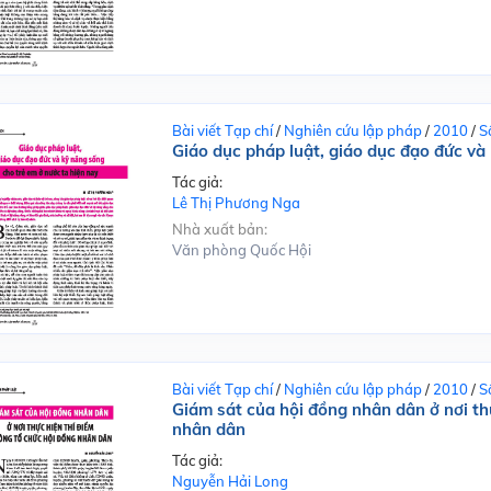
Bài viết Tạp chí
/
Nghiên cứu lập pháp
/
2010
/
S
Giáo dục pháp luật, giáo dục đạo đức và 
Tác giả:
Lê Thị Phương Nga
Nhà xuất bản:
Văn phòng Quốc Hội
Bài viết Tạp chí
/
Nghiên cứu lập pháp
/
2010
/
S
Giám sát của hội đồng nhân dân ở nơi th
nhân dân
Tác giả:
Nguyễn Hải Long