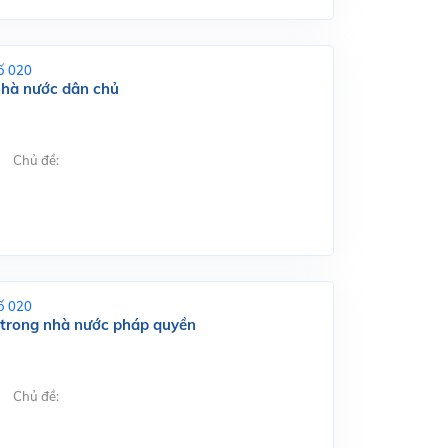
ố 020
 nhà nước dân chủ
Chủ đề:
ố 020
 trong nhà nước pháp quyền
Chủ đề: