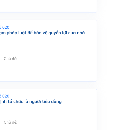
ố 020
hạm pháp luật để bảo vệ quyền lợi của nhà
Chủ đề:
ố 020
ịnh tổ chức là người tiêu dùng
Chủ đề: