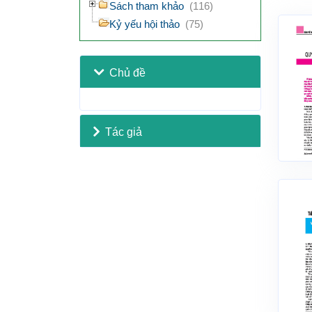
Sách tham khảo
(116)
Kỷ yếu hội thảo
(75)
Chủ đề
Tác giả