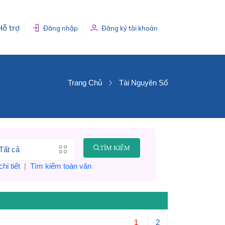
Hỗ trợ
Đăng nhập
Đăng ký tài khoản
Trang Chủ
Tài Nguyên Số
TÌM KIẾM
hi tiết
|
Tìm kiếm toàn văn
1
2