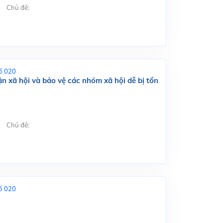
Chủ đề:
ố 020
n xã hội và bảo vệ các nhóm xã hội dễ bị tổn
Chủ đề:
ố 020