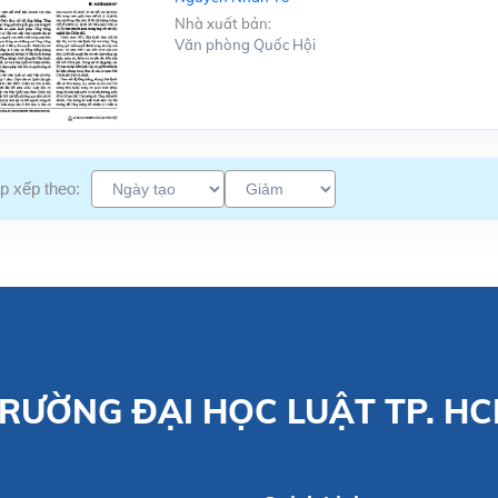
Nhà xuất bản:
Văn phòng Quốc Hội
p xếp theo:
RƯỜNG ĐẠI HỌC LUẬT TP. H