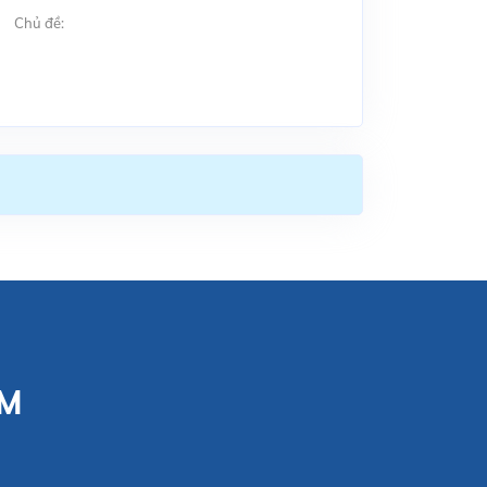
Chủ đề:
CM