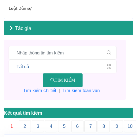
Luật Dân sự
Tác giả
TÌM KIẾM
Tìm kiếm chi tiết
|
Tìm kiếm toàn văn
Kết quả tìm kiếm
1
2
3
4
5
6
7
8
9
10