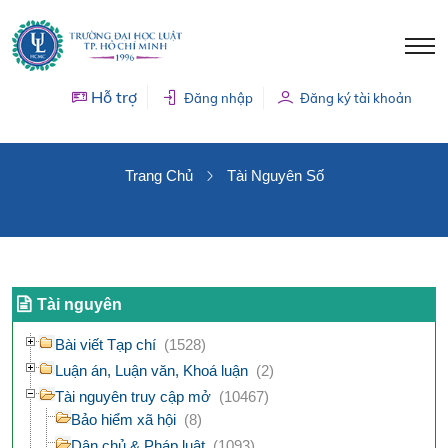
Hỗ trợ
Đăng nhập
Đăng ký tài khoản
TÀI NGUYÊN SỐ
Trang Chủ
Tài Nguyên Số
Tài nguyên
Bài viết Tạp chí
(1528)
Luận án, Luận văn, Khoá luận
(2)
Tài nguyên truy cập mở
(10467)
Bảo hiểm xã hội
(8)
Dân chủ & Pháp luật
(1093)