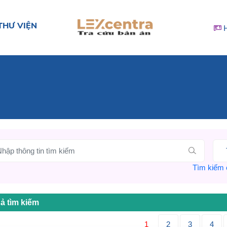
THƯ VIỆN
Tìm kiếm c
ả tìm kiếm
1
2
3
4