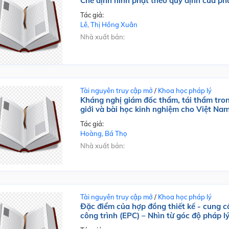
Chế định hình phạt theo quy định của p
Tác giả:
Lê, Thị Hồng Xuân
Nhà xuất bản:
Tài nguyên truy cập mở
/
Khoa học pháp lý
Kháng nghị giám đốc thẩm, tái thẩm tron
giới và bài học kinh nghiệm cho Việt Na
Tác giả:
Hoàng, Bá Thọ
Nhà xuất bản:
Tài nguyên truy cập mở
/
Khoa học pháp lý
Đặc điểm của hợp đồng thiết kế - cung cấ
công trình (EPC) – Nhìn từ góc độ pháp l