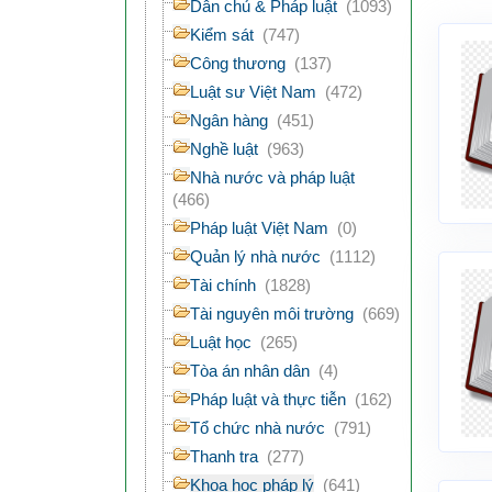
Dân chủ & Pháp luật
(1093)
Kiểm sát
(747)
Công thương
(137)
Luật sư Việt Nam
(472)
Ngân hàng
(451)
Nghề luật
(963)
Nhà nước và pháp luật
(466)
Pháp luật Việt Nam
(0)
Quản lý nhà nước
(1112)
Tài chính
(1828)
Tài nguyên môi trường
(669)
Luật học
(265)
Tòa án nhân dân
(4)
Pháp luật và thực tiễn
(162)
Tổ chức nhà nước
(791)
Thanh tra
(277)
Khoa học pháp lý
(641)