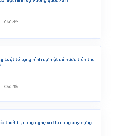
háp luật hình sự Vương quốc Anh
Chủ đề:
g Luật tố tụng hình sự một số nước trên thế
m
Chủ đề:
p thiết bị, công nghệ và thi công xây dựng
ý