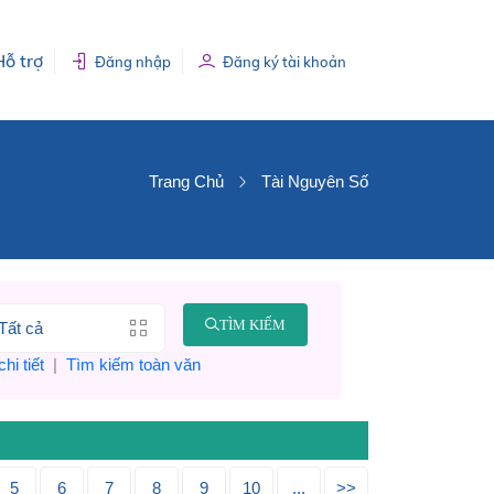
Hỗ trợ
Đăng nhập
Đăng ký tài khoản
Trang Chủ
Tài Nguyên Số
TÌM KIẾM
hi tiết
|
Tìm kiếm toàn văn
5
6
7
8
9
10
...
>>