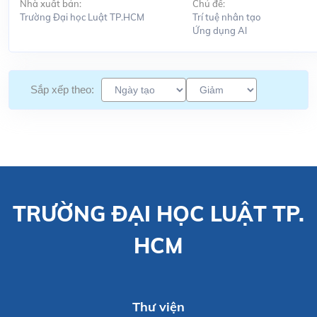
Nhà xuất bản:
Chủ đề:
Trường Đại học Luật TP.HCM
Trí tuệ nhân tạo
Ứng dụng Al
Sắp xếp theo:
TRƯỜNG ĐẠI HỌC LUẬT TP.
HCM
Thư viện