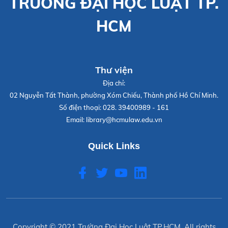
TRƯỜNG ĐẠI HỌC LUẬT TP.
HCM
Thư viện
Địa chỉ:
02 Nguyễn Tất Thành, phường Xóm Chiếu, Thành phố Hồ Chí Minh.
Số điện thoại:
028. 39400989 - 161
Email:
library@hcmulaw.edu.vn
Quick Links
Copyright © 2021
Trường Đại Học Luật TP.HCM
. All rights