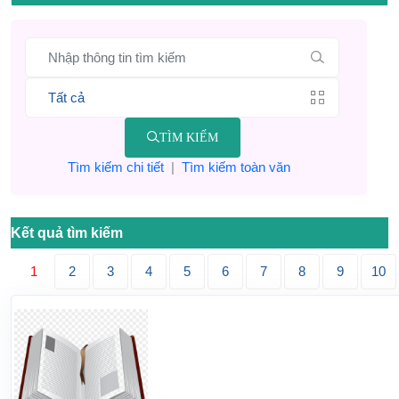
TÌM KIẾM
Tìm kiếm chi tiết
|
Tìm kiếm toàn văn
Kết quả tìm kiếm
1
2
3
4
5
6
7
8
9
10