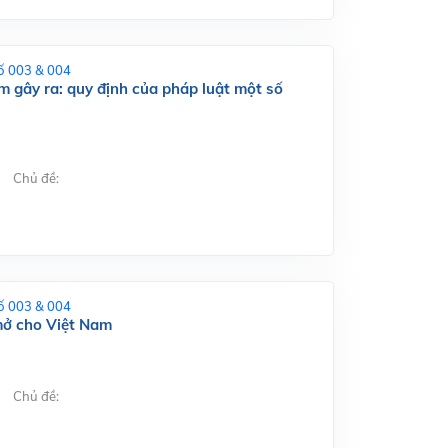
ố 003 & 004
m gây ra: quy định của pháp luật một số
Chủ đề:
ố 003 & 004
 mở cho Việt Nam
Chủ đề: