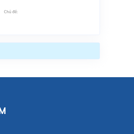
Chủ đề:
CM