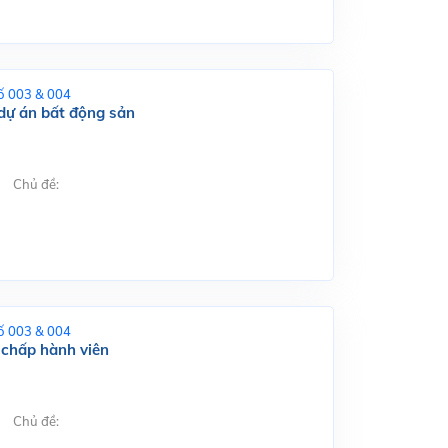
ố 003 & 004
dự án bất động sản
Chủ đề:
ố 003 & 004
 chấp hành viên
Chủ đề: