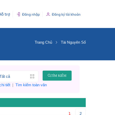
Hỗ trợ
Đăng nhập
Đăng ký tài khoản
Trang Chủ
Tài Nguyên Số
TÌM KIẾM
hi tiết
|
Tìm kiếm toàn văn
1
2