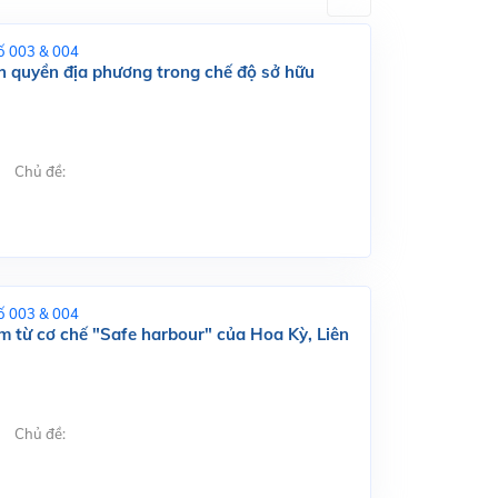
ố 003 & 004
nh quyền địa phương trong chế độ sở hữu
Chủ đề:
ố 003 & 004
 từ cơ chế "Safe harbour" của Hoa Kỳ, Liên
Chủ đề: