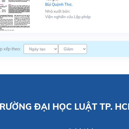
Bùi Quỳnh Thơ,
Nhà xuất bản:
Viện nghiên cứu Lập pháp
p xếp theo:
RƯỜNG ĐẠI HỌC LUẬT TP. H