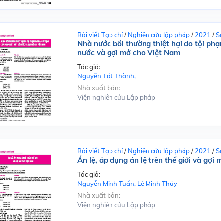
Bài viết Tạp chí
/
Nghiên cứu lập pháp
/
2021
/
S
Nhà nước bồi thường thiệt hại do tội phạ
nước và gợi mở cho Việt Nam
Tác giả:
Nguyễn Tất Thành,
Nhà xuất bản:
Viện nghiên cứu Lập pháp
Bài viết Tạp chí
/
Nghiên cứu lập pháp
/
2021
/
S
Án lệ, áp dụng án lệ trên thế giới và gợi
Tác giả:
Nguyễn Minh Tuấn, Lê Minh Thúy
Nhà xuất bản:
Viện nghiên cứu Lập pháp