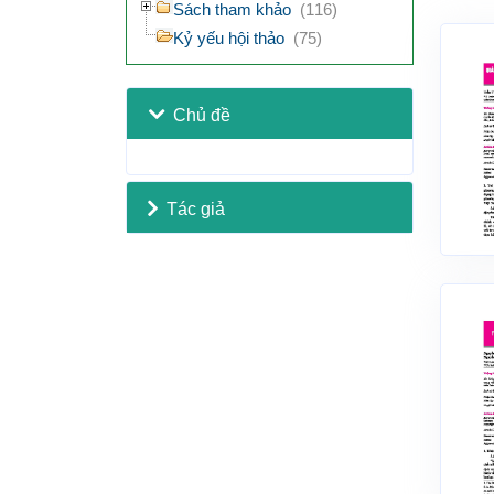
Sách tham khảo
(116)
Kỷ yếu hội thảo
(75)
Chủ đề
Tác giả