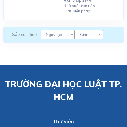
Hiến pháp 1946
Nhà nước của dân
Luật Hiến pháp
Sắp xếp theo:
TRƯỜNG ĐẠI HỌC LUẬT TP.
HCM
Thư viện