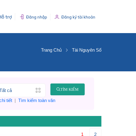
Hỗ trợ
Đăng nhập
Đăng ký tài khoản
Trang Chủ
Tài Nguyên Số
TÌM KIẾM
hi tiết
|
Tìm kiếm toàn văn
1
2