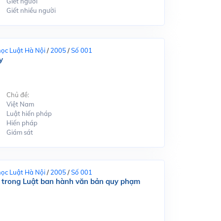
Giết người
Giết nhiều người
học Luật Hà Nội
/
2005
/
Số 001
y
Chủ đề:
Việt Nam
Luật hiến pháp
Hiến pháp
Giám sát
học Luật Hà Nội
/
2005
/
Số 001
n trong Luật ban hành văn bản quy phạm