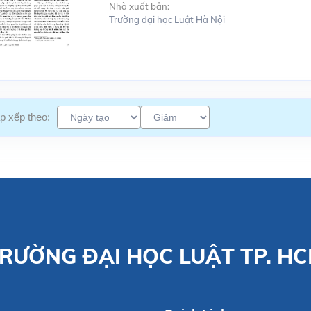
Nhà xuất bản:
Trường đại học Luật Hà Nội
p xếp theo:
RƯỜNG ĐẠI HỌC LUẬT TP. H