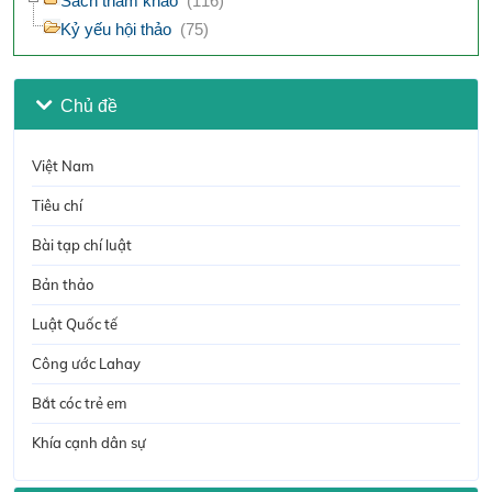
Sách tham khảo
(116)
Kỷ yếu hội thảo
(75)
Chủ đề
Việt Nam
Tiêu chí
Bài tạp chí luật
Bản thảo
Luật Quốc tế
Công ước Lahay
Bắt cóc trẻ em
Khía cạnh dân sự