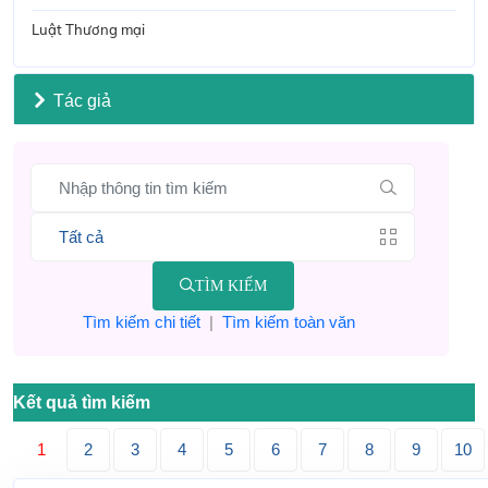
Luật Thương mại
Tác giả
TÌM KIẾM
Tìm kiếm chi tiết
|
Tìm kiếm toàn văn
Kết quả tìm kiếm
1
2
3
4
5
6
7
8
9
10