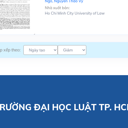
Ngo, Nguyen Thao Vy
Nhà xuất bản:
Ho Chi Minh City University of Law
p xếp theo:
RƯỜNG ĐẠI HỌC LUẬT TP. H