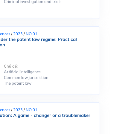
Criminal investigation and trials
iences
/
2023
/
NO.01
nder the patent law regime: Practical
ion
Chủ đề:
Artificial intelligence
Common law jurisdiction
The patent law
iences
/
2023
/
NO.01
lution: A game - changer or a troublemaker