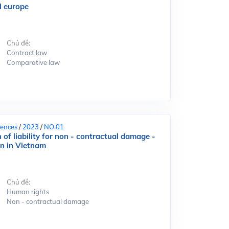
l europe
Chủ đề:
Contract law
Comparative law
iences
/
2023
/
NO.01
 of liability for non - contractual damage -
on in Vietnam
Chủ đề:
Human rights
Non - contractual damage