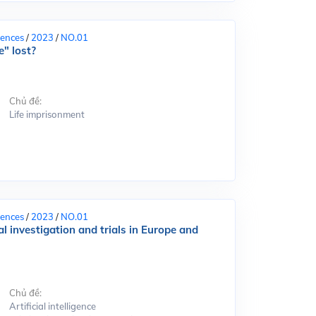
iences
/
2023
/
NO.01
e" lost?
Chủ đề:
Life imprisonment
iences
/
2023
/
NO.01
nal investigation and trials in Europe and
Chủ đề:
Artificial intelligence