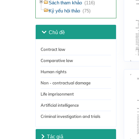
Sách tham khảo
(116)
Kỷ yếu hội thảo
(75)
Chủ đề
Contract law
Comparative law
Human rights
Non - contractual damage
Life imprisonment
Artificial intelligence
Criminal investigation and trials
Tác giả