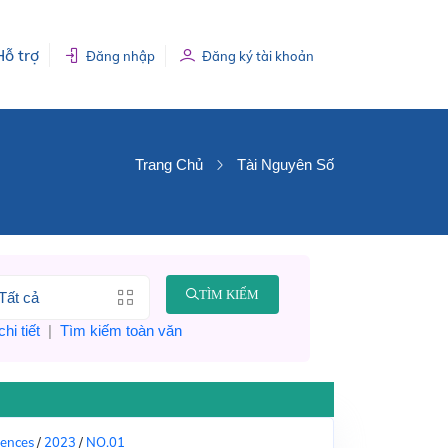
Hỗ trợ
Đăng nhập
Đăng ký tài khoản
Trang Chủ
Tài Nguyên Số
TÌM KIẾM
hi tiết
|
Tìm kiếm toàn văn
iences
/
2023
/
NO.01