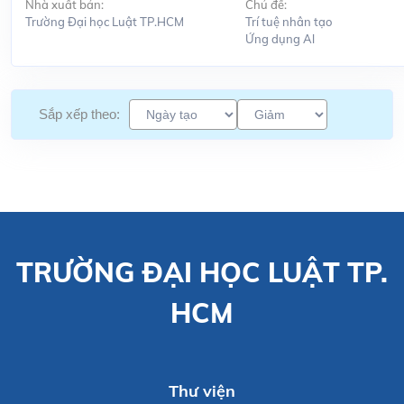
Nhà xuất bản:
Chủ đề:
Trường Đại học Luật TP.HCM
Trí tuệ nhân tạo
Ứng dụng Al
Sắp xếp theo:
TRƯỜNG ĐẠI HỌC LUẬT TP.
HCM
Thư viện