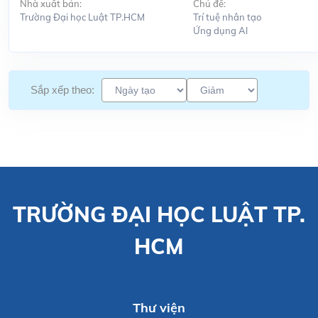
Nhà xuất bản:
Chủ đề:
Trường Đại học Luật TP.HCM
Trí tuệ nhân tạo
Ứng dụng Al
Sắp xếp theo:
TRƯỜNG ĐẠI HỌC LUẬT TP.
HCM
Thư viện