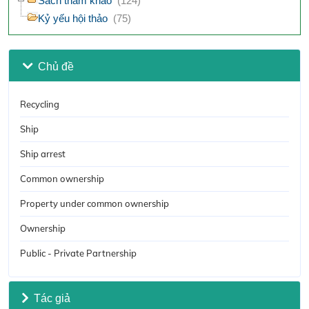
Sách tham khảo
(124)
Kỷ yếu hội thảo
(75)
Chủ đề
Recycling
Ship
Ship arrest
Common ownership
Property under common ownership
Ownership
Public - Private Partnership
Tác giả