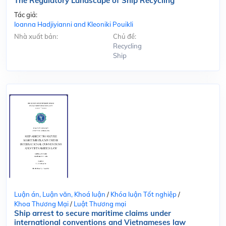
The Regulatory Landscape of Ship Recycling
Tác giả:
Ioanna Hadjiyianni and Kleoniki Pouikli
Nhà xuất bản:
Chủ đề:
Recycling
Ship
Luận án, Luận văn, Khoá luận
/
Khóa luận Tốt nghiệp
/
Khoa Thương Mại
/
Luật Thương mại
Ship arrest to secure maritime claims under
international conventions and Vietnameses law