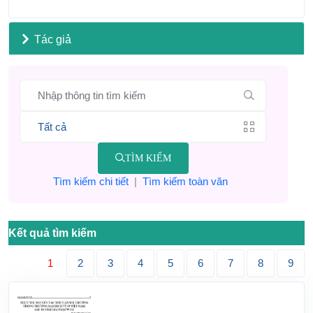
Tác giả
TÌM KIẾM
Tìm kiếm chi tiết
|
Tìm kiếm toàn văn
Kết quả tìm kiếm
1
2
3
4
5
6
7
8
9