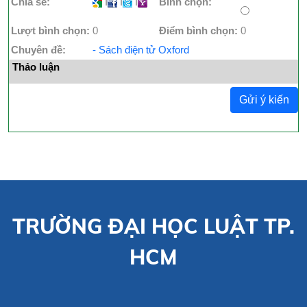
Chia sẻ:
I
I
I
Bình chọn:
Lượt bình chọn:
0
Điểm bình chọn:
0
Chuyên đề:
- Sách điện tử Oxford
Thảo luận
Gửi ý kiến
TRƯỜNG ĐẠI HỌC LUẬT TP.
HCM