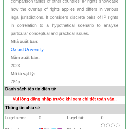
comparison tables of other countries’ IP rights showcase
how the overlap of rights applies and differs in various
legal jurisdictions. It considers discrete pairs of IP rights
in correlation to a hypothetical scenario to analyse
particular conceptual and practical issues.
Nhà xuất bản:
Oxford University
Năm xuất bản:
2023
Mô tả vật lý:
784p.
Danh sách tệp tin điện tử
Vui lòng đăng nhập trước khi xem chi tiết toàn văn..
Thông tin chia sẻ
Lượt xem:
0
Lượt tải:
0