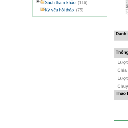
Sách tham khảo
(116)
Kỷ yếu hội thảo
(75)
Danh s
Thông 
Lượt
Chia
Lượt
Chuy
Thảo 