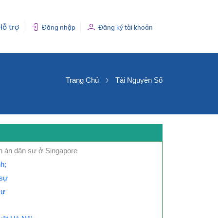
Hỗ trợ
Đăng nhập
Đăng ký tài khoản
Trang Chủ
Tài Nguyên Số
nh án dân sự ở Singapore
h;
 sự
sự