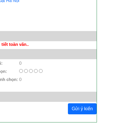
uật Hà Nội
tiết toàn văn..
i:
0
họn:
ình chọn:
0
Gửi ý kiến