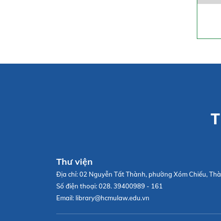
T
Thư viện
Địa chỉ:
02 Nguyễn Tất Thành, phường Xóm Chiếu, Thà
Số điện thoại:
028. 39400989 - 161
Email:
library@hcmulaw.edu.vn