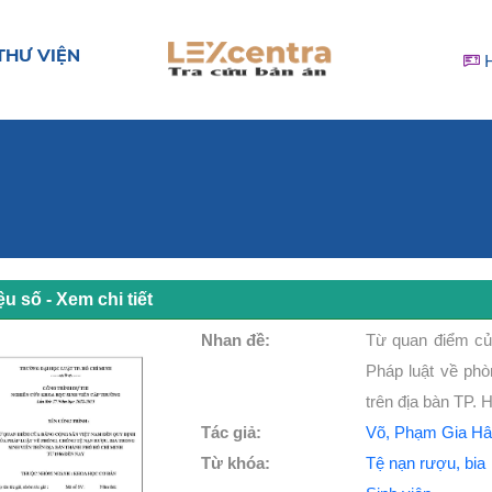
THƯ VIỆN
iệu số - Xem chi tiết
Nhan đề:
Từ quan điểm củ
Pháp luật về phò
trên địa bàn TP.
Tác giả:
Võ, Phạm Gia Hâ
Từ khóa:
Tệ nạn rượu, bia