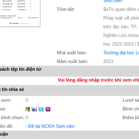
Sinh viên
Tóm tắt:
$aTừ quan điểm 
Pháp luật về phò
trên địa bàn TP
Nghiên cứu khoa 
học 2022-2023 / 
Nhà xuất bản:
Trường đại học 
Năm xuất bản:
2023
ách tệp tin điện tử
Vui lòng đăng nhập trước khi xem chi 
tin chia sẻ
 xem:
0
Lượt tả
 sẻ:
I
I
I
Bình c
 bình chọn:
0
Điểm b
ên đề:
- Đề tài NCKH Sinh viên
luận