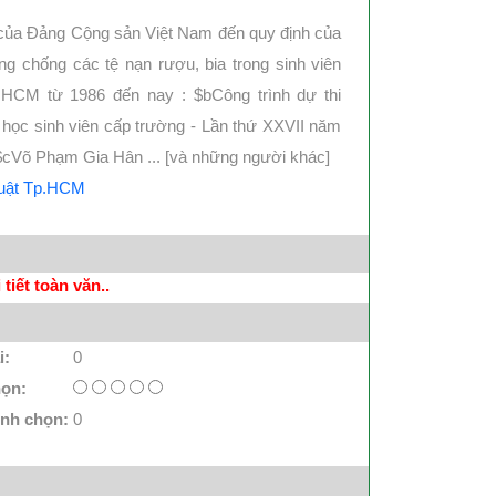
của Đảng Cộng sản Việt Nam đến quy định của
ng chống các tệ nạn rượu, bia trong sinh viên
. HCM từ 1986 đến nay : $bCông trình dự thi
học sinh viên cấp trường - Lần thứ XXVII năm
$cVõ Phạm Gia Hân ... [và những người khác]
Luật Tp.HCM
tiết toàn văn..
i:
0
họn:
ình chọn:
0