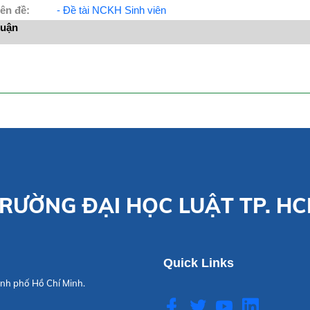
ên đề:
- Đề tài NCKH Sinh viên
luận
RƯỜNG ĐẠI HỌC LUẬT TP. H
Quick Links
nh phố Hồ Chí Minh.