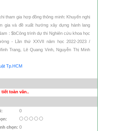
 khi tham gia hợp đồng thông minh: Khuyến nghị
m gia và đề xuất hướng xây dựng hành lang
 Nam : $bCông trình dự thi Nghiên cứu khoa học
rường - Lần thứ XXVII năm học 2022-2023 /
inh Trang, Lê Quang Vinh, Nguyễn Thị Minh
Luật Tp.HCM
tiết toàn văn..
i:
0
họn:
ình chọn:
0