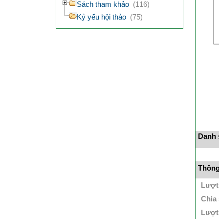
Sách tham khảo
(116)
Kỷ yếu hội thảo
(75)
Danh s
Thông 
Lượt
Chia
Lượt