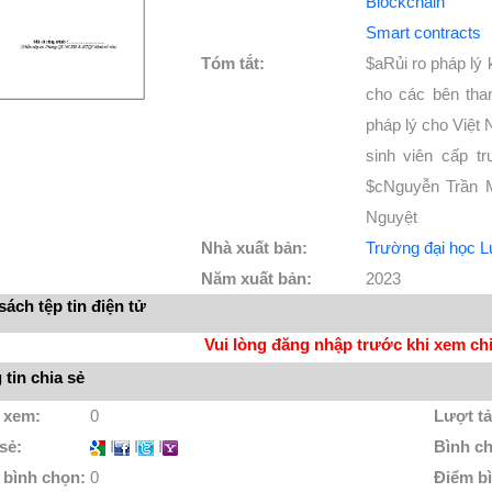
Blockchain
Smart contracts
Tóm tắt:
$aRủi ro pháp lý
cho các bên tha
pháp lý cho Việt
sinh viên cấp t
$cNguyễn Trần M
Nguyệt
Nhà xuất bản:
Trường đại học 
Năm xuất bản:
2023
ách tệp tin điện tử
Vui lòng đăng nhập trước khi xem chi 
tin chia sẻ
 xem:
0
Lượt tả
 sẻ:
I
I
I
Bình c
 bình chọn:
0
Điểm b