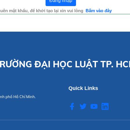
uên mật khẩu, để khởi tạo lại xin vui lòng
Bấm vào đây
RƯỜNG ĐẠI HỌC LUẬT TP. H
Quick Links
nh phố Hồ Chí Minh.