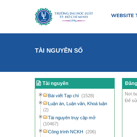
WEBSITE 
TÀI NGUYÊN SỐ
Tài nguyên
Đăng
Nơi bạ
Bài viết Tạp chí
(1528)
Để sử
Luận án, Luận văn, Khoá luận
(2)
Tài nguyên truy cập mở
(10467)
Công trình NCKH
(206)