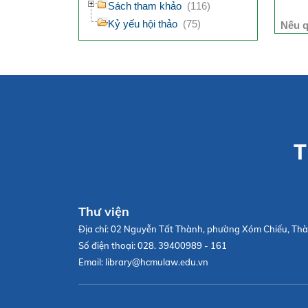
Sách tham khảo
(116)
Kỷ yếu hội thảo
(75)
Nếu q
T
Thư viện
Địa chỉ:
02 Nguyễn Tất Thành, phường Xóm Chiếu, Thà
Số điện thoại:
028. 39400989 - 161
Email:
library@hcmulaw.edu.vn