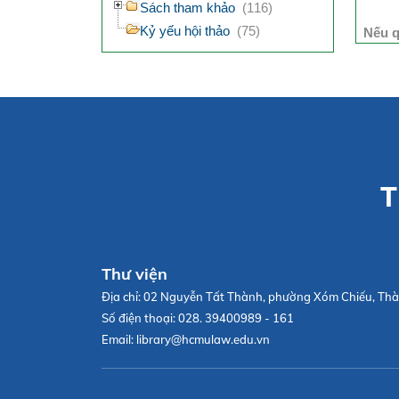
Sách tham khảo
(116)
Kỷ yếu hội thảo
(75)
Nếu q
T
Thư viện
Địa chỉ:
02 Nguyễn Tất Thành, phường Xóm Chiếu, Thà
Số điện thoại:
028. 39400989 - 161
Email:
library@hcmulaw.edu.vn