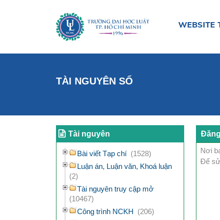
WEBSITE 
TÀI NGUYÊN SỐ
Tài nguyên
Đăng
Nơi bạ
Bài viết Tạp chí
(1528)
Để sử
Luận án, Luận văn, Khoá luận
(2)
Tài nguyên truy cập mở
(10467)
Công trình NCKH
(206)