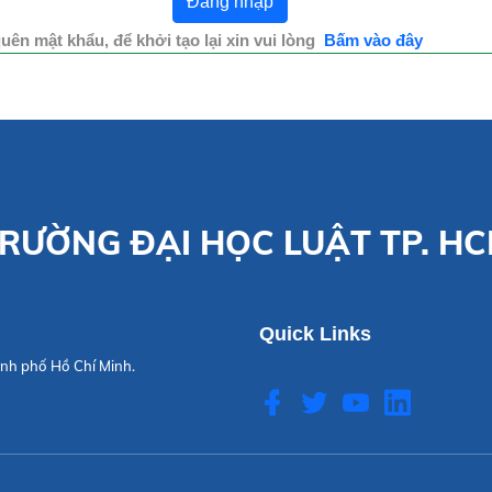
uên mật khẩu, để khởi tạo lại xin vui lòng
Bấm vào đây
RƯỜNG ĐẠI HỌC LUẬT TP. H
Quick Links
nh phố Hồ Chí Minh.