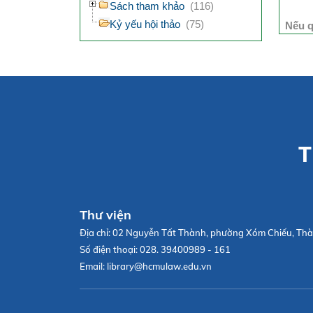
Sách tham khảo
(116)
Kỷ yếu hội thảo
(75)
Nếu q
T
Thư viện
Địa chỉ:
02 Nguyễn Tất Thành, phường Xóm Chiếu, Thà
Số điện thoại:
028. 39400989 - 161
Email:
library@hcmulaw.edu.vn