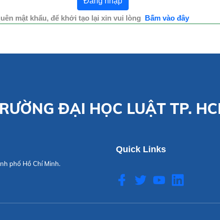
uên mật khẩu, để khởi tạo lại xin vui lòng
Bấm vào đây
RƯỜNG ĐẠI HỌC LUẬT TP. H
Quick Links
nh phố Hồ Chí Minh.