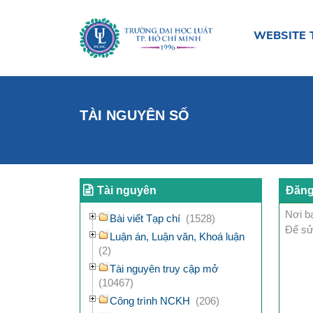
WEBSITE 
TÀI NGUYÊN SỐ
Tài nguyên
Đăng
Nơi bạ
Bài viết Tạp chí
(1528)
Để sử
Luận án, Luận văn, Khoá luận
(2)
Tài nguyên truy cập mở
(10467)
Công trình NCKH
(206)