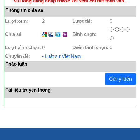
Vui lòng đăng nhập trước khi xem chi tiết toàn văn..
Thông tin chia sẻ
Lượt xem:
2
Lượt tải:
0
Chia sẻ:
I
I
I
Bình chọn:
Lượt bình chọn:
0
Điểm bình chọn:
0
Chuyên đề:
- Luật sư Việt Nam
Thảo luận
Gửi ý kiến
Tài liệu truyền thống