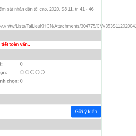
ểm sát nhân dân tối cao, 2020, Số 11, tr. 41 - 46
a.gov.vn/tw/Lists/TaiLieuKHCN/Attachments/304775/CVv353S11202004
tiết toàn văn..
i:
0
họn:
ình chọn:
0
Gửi ý kiến