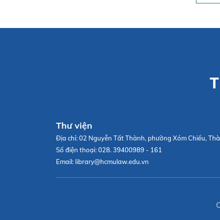
T
Thư viện
Địa chỉ:
02 Nguyễn Tất Thành, phường Xóm Chiếu, Thà
Số điện thoại:
028. 39400989 - 161
Email:
library@hcmulaw.edu.vn
C