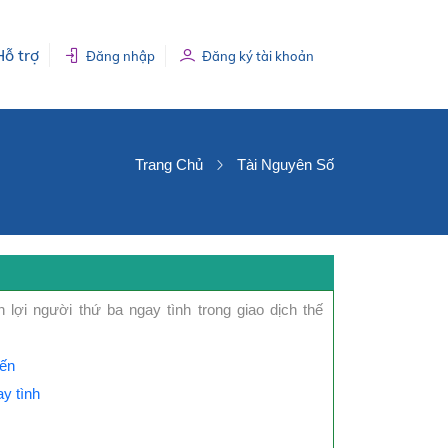
Hỗ trợ
Đăng nhập
Đăng ký tài khoản
Trang Chủ
Tài Nguyên Số
 lợi người thứ ba ngay tình trong giao dịch thế
Yến
y tình