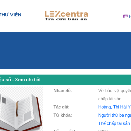
THƯ VIỆN
iệu số - Xem chi tiết
Nhan đề:
Về bảo vệ quyền
chấp tài sản
Tác giả:
Hoàng, Thị Hải 
Từ khóa:
Người thứ ba nga
Thế chấp tài sản