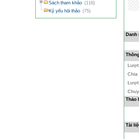
Sách tham khảo
(116)
Kỷ yếu hội thảo
(75)
Danh s
Thông 
Lượt
Chia
Lượt
Chuy
Thảo 
Tài li