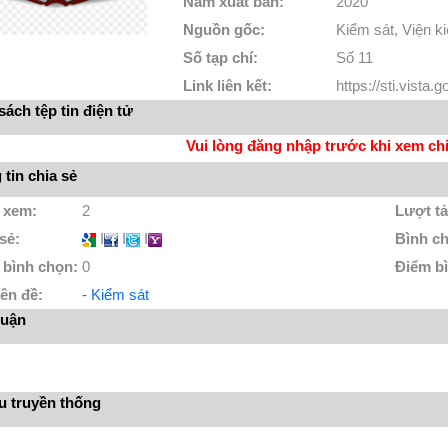
Năm xuất bản:
2020
Nguồn gốc:
Kiểm sát, Viện ki
Số tạp chí:
Số 11
Link liên kết:
https://sti.vist
ách tệp tin điện tử
Vui lòng đăng nhập trước khi xem chi 
tin chia sẻ
 xem:
2
Lượt tả
 sẻ:
I
I
I
Bình c
 bình chọn:
0
Điểm b
ên đề:
- Kiểm sát
luận
ệu truyền thống