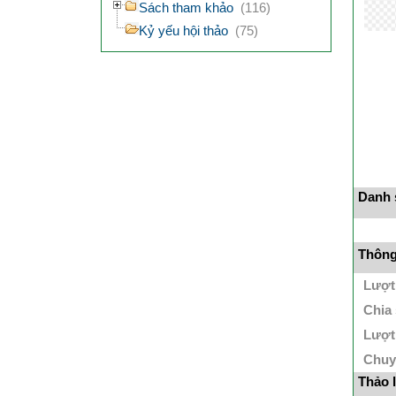
Sách tham khảo
(116)
Kỷ yếu hội thảo
(75)
Danh s
Thông 
Lượt
Chia
Lượt
Chuy
Thảo 