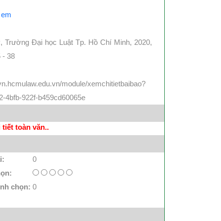
ẻ em
, Trường Đại học Luật Tp. Hồ Chí Minh, 2020,
 - 38
plvn.hcmulaw.edu.vn/module/xemchitietbaibao?
2-4bfb-922f-b459cd60065e
tiết toàn văn..
i:
0
họn:
ình chọn:
0