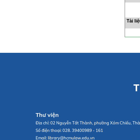
Tài li
T
Thư viện
Địa chỉ:
02 Nguyễn Tất Thành, phường Xóm Chiếu, Thà
Số điện thoại:
028. 39400989 - 161
Email:
library@hcmulaw.edu.vn