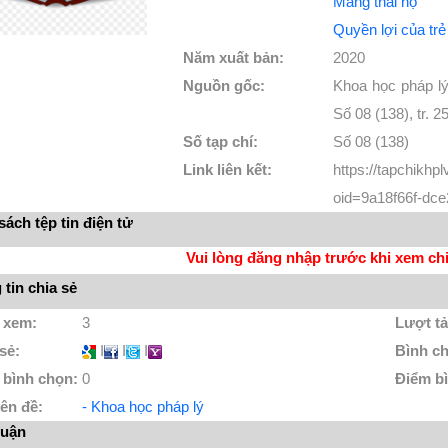
Mang thai hộ
Quyền lợi của tr
Năm xuất bản:
2020
Nguồn gốc:
Khoa học pháp lý
Số 08 (138), tr. 25
Số tạp chí:
Số 08 (138)
Link liên kết:
https://tapchikh
oid=9a18f66f-dce
ách tệp tin điện tử
Vui lòng đăng nhập trước khi xem chi 
tin chia sẻ
 xem:
3
Lượt tả
 sẻ:
I
I
I
Bình c
 bình chọn:
0
Điểm b
ên đề:
- Khoa học pháp lý
luận