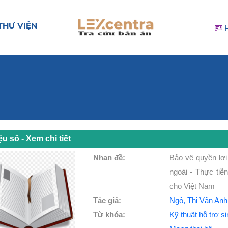
THƯ VIỆN
iệu số - Xem chi tiết
Nhan đề:
Bảo vệ quyền lợi
ngoài - Thực tiễ
cho Việt Nam
Tác giả:
Ngô, Thị Vân Anh
Từ khóa:
Kỹ thuật hỗ trợ s