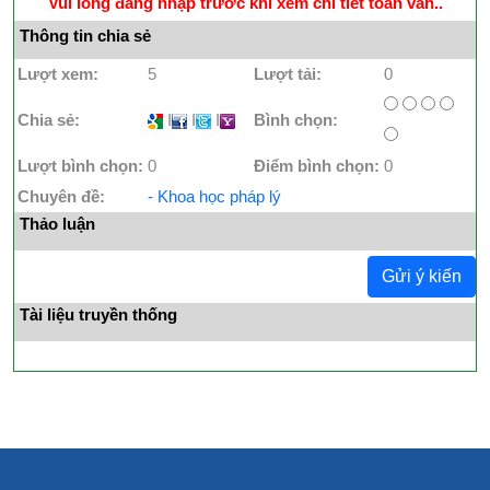
Vui lòng đăng nhập trước khi xem chi tiết toàn văn..
Thông tin chia sẻ
Lượt xem:
5
Lượt tải:
0
Chia sẻ:
I
I
I
Bình chọn:
Lượt bình chọn:
0
Điểm bình chọn:
0
Chuyên đề:
- Khoa học pháp lý
Thảo luận
Gửi ý kiến
Tài liệu truyền thống