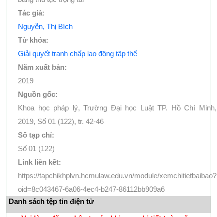
Tác giả:
Nguyễn, Thị Bích
Từ khóa:
Giải quyết tranh chấp lao động tập thể
Năm xuất bản:
2019
Nguồn gốc:
Khoa học pháp lý, Trường Đại học Luật TP. Hồ Chí Minh,
2019, Số 01 (122), tr. 42-46
Số tạp chí:
Số 01 (122)
Link liên kết:
https://tapchikhplvn.hcmulaw.edu.vn/module/xemchitietbaibao?
oid=8c043467-6a06-4ec4-b247-86112bb909a6
Danh sách tệp tin điện tử