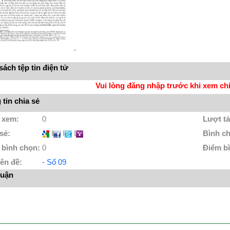
ách tệp tin điện tử
Vui lòng đăng nhập trước khi xem chi 
tin chia sẻ
 xem:
0
Lượt tả
 sẻ:
I
I
I
Bình c
 bình chọn:
0
Điểm b
ên đề:
- Số 09
luận