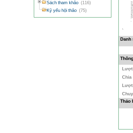
Sách tham khảo
(116)
Kỷ yếu hội thảo
(75)
Danh s
Thông 
Lượt
Chia
Lượt
Chuy
Thảo 