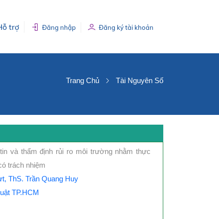
Hỗ trợ
Đăng nhập
Đăng ký tài khoản
Trang Chủ
Tài Nguyên Số
tin và thẩm định rủi ro môi trường nhằm thực
có trách nhiệm
ựt, ThS. Trần Quang Huy
Luật TP.HCM