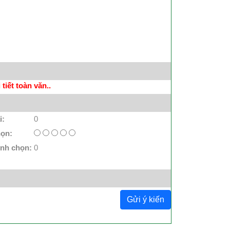
tiết toàn văn..
i:
0
họn:
ình chọn:
0
Gửi ý kiến