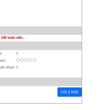
tiết toàn văn..
i:
0
họn:
ình chọn:
0
Gửi ý kiến