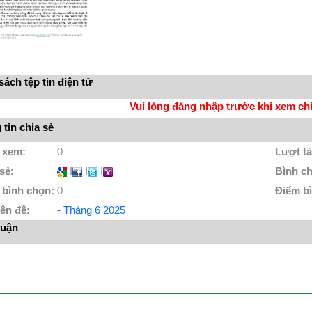
ách tệp tin điện tử
Vui lòng đăng nhập trước khi xem chi 
tin chia sẻ
 xem:
0
Lượt tả
 sẻ:
I
I
I
Bình c
 bình chọn:
0
Điểm b
ên đề:
- Tháng 6 2025
luận