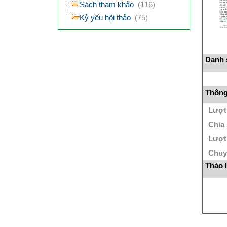
Sách tham khảo
(116)
Kỷ yếu hội thảo
(75)
Danh s
Thông 
Lượt
Chia
Lượt
Chuy
Thảo 