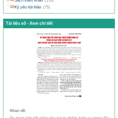
Sách tham khảo
(116)
Kỷ yếu hội thảo
(75)
Tài liệu số - Xem chi tiết
Nhan đề:
Áp dụng tình tiết giảm nhẹ trách nhiệm hình sự trong Bộ