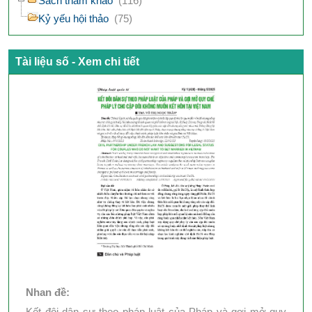
Sách tham khảo
(116)
Kỷ yếu hội thảo
(75)
Tài liệu số - Xem chi tiết
Nhan đề:
Kết đôi dân sự theo pháp luật của Pháp và gợi mở quy