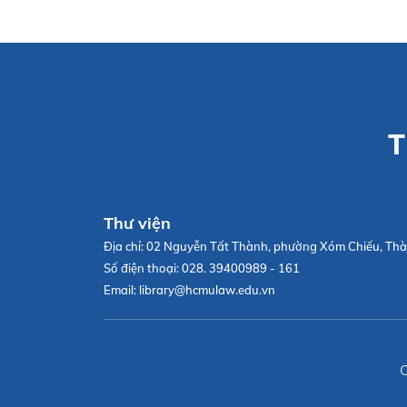
T
Thư viện
Địa chỉ:
02 Nguyễn Tất Thành, phường Xóm Chiếu, Thà
Số điện thoại:
028. 39400989 - 161
Email:
library@hcmulaw.edu.vn
C