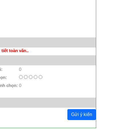
tiết toàn văn..
i:
0
họn:
ình chọn:
0
Gửi ý kiến