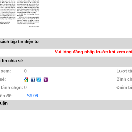
ách tệp tin điện tử
Vui lòng đăng nhập trước khi xem chi 
tin chia sẻ
 xem:
0
Lượt tả
 sẻ:
I
I
I
Bình c
 bình chọn:
0
Điểm b
ên đề:
- Số 09
luận