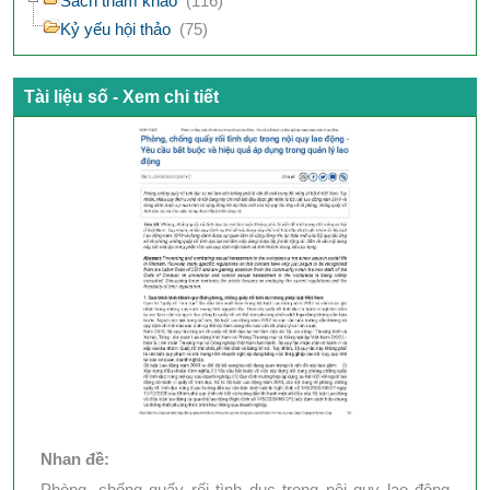
Sách tham khảo
(116)
Kỷ yếu hội thảo
(75)
Tài liệu số - Xem chi tiết
Nhan đề:
Phòng, chống quấy rối tình dục trong nội quy lao động