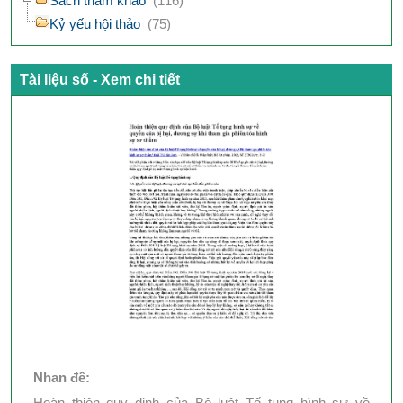
Sách tham khảo
(116)
Kỷ yếu hội thảo
(75)
Tài liệu số - Xem chi tiết
Nhan đề:
Hoàn thiện quy định của Bộ luật Tố tụng hình sự về