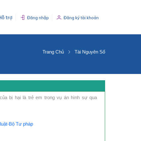
Hỗ trợ
Đăng nhập
Đăng ký tài khoản
Trang Chủ
Tài Nguyên Số
ủa bị hại là trẻ em trong vụ án hình sự qua
luật-Bộ Tư pháp