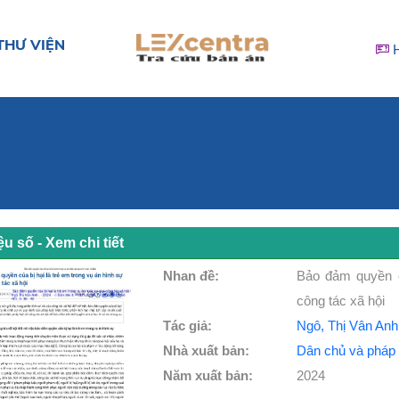
THƯ VIỆN
iệu số - Xem chi tiết
Nhan đề:
Bảo đảm quyền c
công tác xã hội
Tác giả:
Ngô, Thị Vân Anh
Nhà xuất bản:
Dân chủ và pháp 
Năm xuất bản:
2024