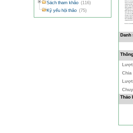
Sách tham khảo
(116)
Kỷ yếu hội thảo
(75)
Danh s
Thông 
Lượt
Chia
Lượt
Chuy
Thảo 