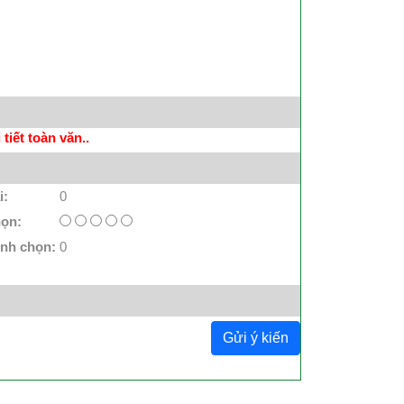
tiết toàn văn..
i:
0
họn:
ình chọn:
0
Gửi ý kiến