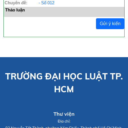
Chuyên đề:
- Số 012
Thảo luận
Gửi ý kiến
TRƯỜNG ĐẠI HỌC LUẬT TP.
HCM
Thư viện
Địa chỉ:
02 Nguyễn Tất Thành, phường Xóm Chiếu, Thành phố Hồ Chí Minh.