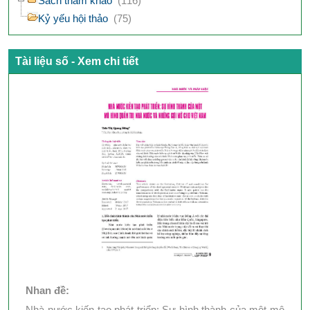
Sách tham khảo
(116)
Kỷ yếu hội thảo
(75)
Tài liệu số - Xem chi tiết
Nhan đề:
Nhà nước kiến tạo phát triển: Sự hình thành của một mô