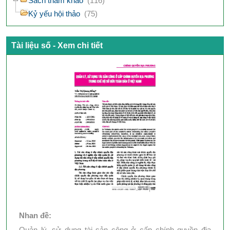
Sách tham khảo
(116)
Kỷ yếu hội thảo
(75)
Tài liệu số - Xem chi tiết
Nhan đề:
Quản lý, sử dụng tài sản công ở cấp chính quyền địa