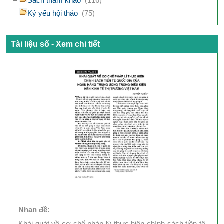
Sách tham khảo
(116)
Kỷ yếu hội thảo
(75)
Tài liệu số - Xem chi tiết
Nhan đề:
Khái quát về cơ chế pháp lý thực hiện chính sách tiền tệ