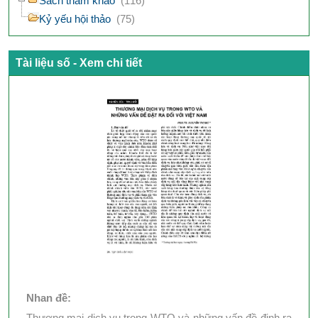
Sách tham khảo
(116)
Kỷ yếu hội thảo
(75)
Tài liệu số - Xem chi tiết
Nhan đề:
Thương mại dịch vụ trong WTO và những vấn đề định ra