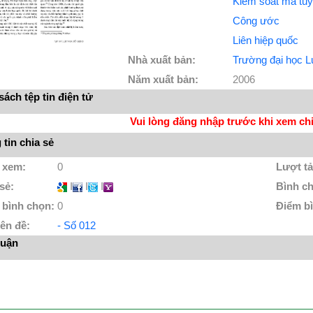
Kiểm soát ma tuý
Công ước
Liên hiệp quốc
Nhà xuất bản:
Trường đại học L
Năm xuất bản:
2006
ách tệp tin điện tử
Vui lòng đăng nhập trước khi xem chi 
tin chia sẻ
 xem:
0
Lượt tả
 sẻ:
I
I
I
Bình c
 bình chọn:
0
Điểm b
ên đề:
- Số 012
luận