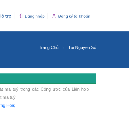
Hỗ trợ
Đăng nhập
Đăng ký tài khoản
Trang Chủ
Tài Nguyên Số
át ma tuý trong các Công ước của Liên hợp
t ma tuý
ng Hoa;