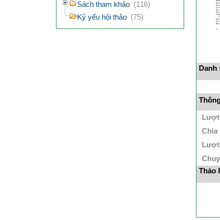
Sách tham khảo
(116)
Kỷ yếu hội thảo
(75)
Danh s
Thông 
Lượt
Chia
Lượt
Chuy
Thảo 