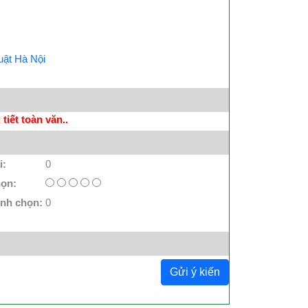
uật Hà Nội
tiết toàn văn..
i:
0
họn:
ình chọn:
0
Gửi ý kiến