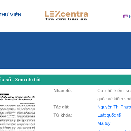
THƯ VIỆN
iệu số - Xem chi tiết
Nhan đề:
Cơ chế kiểm so
quốc về kiểm soá
Tác giả:
Nguyễn Thị Phươ
Từ khóa:
Luật quốc tế
Ma tuý