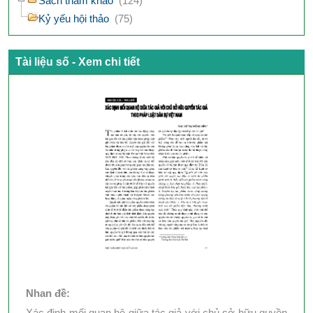
Sách tham khảo
(124)
Kỷ yếu hội thảo
(75)
Tài liệu số - Xem chi tiết
Nhan đề:
Xác định mối quan hệ giữa tác giả với chủ sở hữu quyền