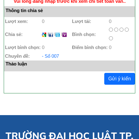
Vui lòng đăng nhập trước khi xem chi tiết toàn văn..
Thông tin chia sẻ
Lượt xem:
0
Lượt tải:
0
Chia sẻ:
I
I
I
Bình chọn:
Lượt bình chọn:
0
Điểm bình chọn:
0
Chuyên đề:
- Số 007
Thảo luận
Gửi ý kiến
TRƯỜNG ĐẠI HỌC LUẬT TP.