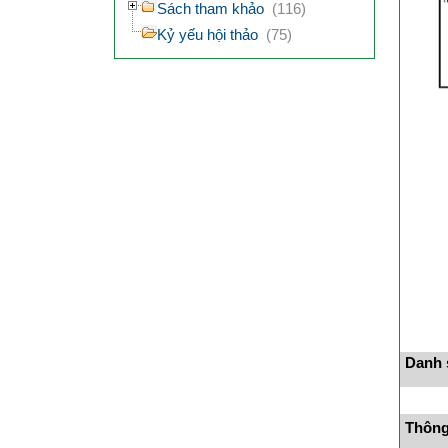
Sách tham khảo
(116)
Kỷ yếu hội thảo
(75)
Danh s
Thông 