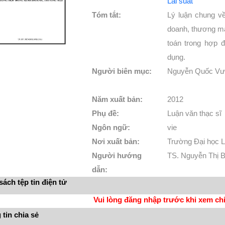
Lãi suất
Tóm tắt:
Lý luận chung về
doanh, thương mạ
toán trong hợp 
dụng.
Người biên mục:
Nguyễn Quốc V
Năm xuất bản:
2012
Phụ đề:
Luận văn thạc sĩ
Ngôn ngữ:
vie
Nơi xuất bản:
Trường Đại học 
Người hướng
TS. Nguyễn Thị 
dẫn:
ách tệp tin điện tử
Vui lòng đăng nhập trước khi xem chi 
tin chia sẻ