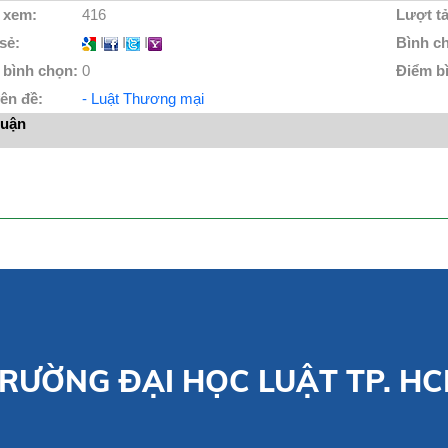
 xem:
416
Lượt tả
 sẻ:
I
I
I
Bình c
 bình chọn:
0
Điểm b
ên đề:
- Luật Thương mại
luận
RƯỜNG ĐẠI HỌC LUẬT TP. H