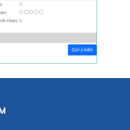
i:
2
họn:
ình chọn:
0
Gửi ý kiến
CM