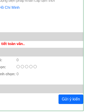
 dụng biện pháp khẩn cấp tạm thời
 Hồ Chí Minh
tiết toàn văn..
i:
0
họn:
ình chọn:
0
Gửi ý kiến