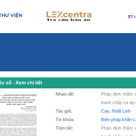
THƯ VIỆN
iệu số - Xem chi tiết
Nhan đề:
Phân định thẩm q
tranh chấp và áp
Tác giả:
Cao, Nhất Linh
Từ khóa:
Biện pháp khẩn c
Tóm tắt:
Phân định thẩm q