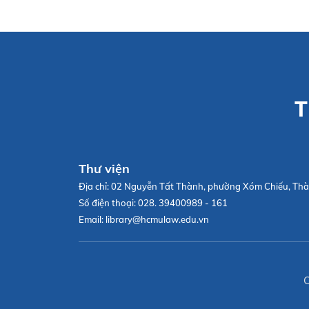
T
Thư viện
Địa chỉ:
02 Nguyễn Tất Thành, phường Xóm Chiếu, Thà
Số điện thoại:
028. 39400989 - 161
Email:
library@hcmulaw.edu.vn
C