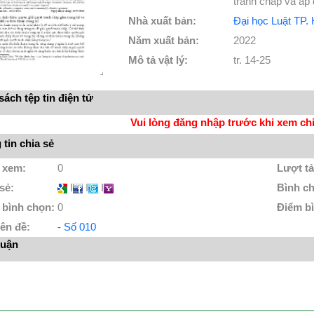
tranh chấp và áp
Nhà xuất bản:
Đại học Luật TP.
Năm xuất bản:
2022
Mô tả vật lý:
tr. 14-25
ách tệp tin điện tử
Vui lòng đăng nhập trước khi xem chi 
tin chia sẻ
 xem:
0
Lượt tả
 sẻ:
I
I
I
Bình c
 bình chọn:
0
Điểm b
ên đề:
- Số 010
luận