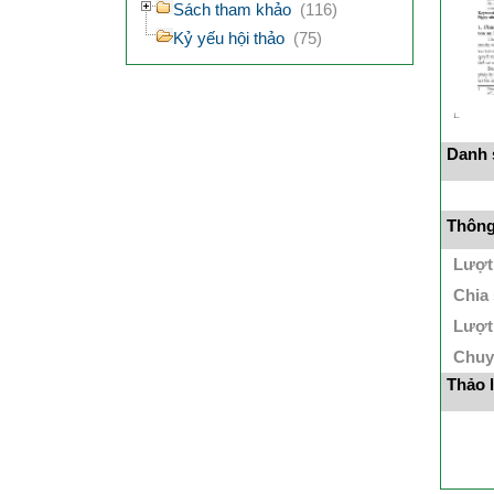
Sách tham khảo
(116)
Kỷ yếu hội thảo
(75)
Danh s
Thông 
Lượt
Chia
Lượt
Chuy
Thảo 