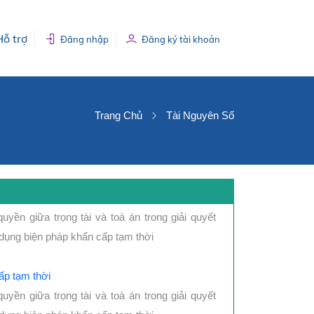
Hỗ trợ
Đăng nhập
Đăng ký tài khoản
Trang Chủ
Tài Nguyên Số
uyền giữa trọng tài và toà án trong giải quyết
 dụng biện pháp khẩn cấp tạm thời
ấp tạm thời
uyền giữa trọng tài và toà án trong giải quyết