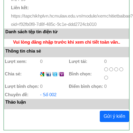
Liên kết:
https://tapchikhplvn.hcmulaw.edu.vn/module/xemchitietbaibao?
oid=f92fb0f8-7d8f-485c-9c1e-ddd2724cb010
Danh sách tệp tin điện tử
Vui lòng đăng nhập trước khi xem chi tiết toàn văn..
Thông tin chia sẻ
Lượt xem:
0
Lượt tải:
0
Chia sẻ:
I
I
I
Bình chọn:
Lượt bình chọn:
0
Điểm bình chọn:
0
Chuyên đề:
- Số 002
Thảo luận
Gửi ý kiến