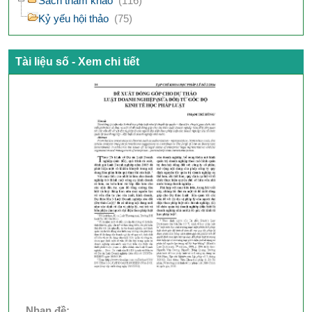
Sách tham khảo
(116)
Kỷ yếu hội thảo
(75)
Tài liệu số - Xem chi tiết
Nhan đề: