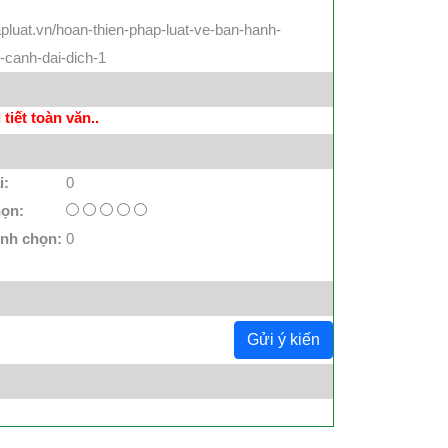
pluat.vn/hoan-thien-phap-luat-ve-ban-hanh-
-canh-dai-dich-1
tiết toàn văn..
i:
0
họn:
ình chọn:
0
Gửi ý kiến