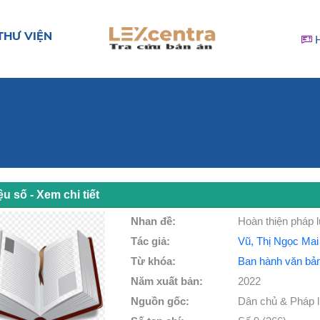
THƯ VIỆN
iệu số - Xem chi tiết
Nhan đề:
Hoàn thiện pháp l
Tác giả:
Vũ, Thị Ngọc Mai
Từ khóa:
Ban hành văn bả
Năm xuất bản:
2022
Nguồn gốc:
Dân chủ & Pháp lu