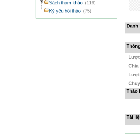
Sách tham khảo
(116)
Kỷ yếu hội thảo
(75)
Danh s
Thông 
Lượt
Chia
Lượt
Chuy
Thảo 
Tài li