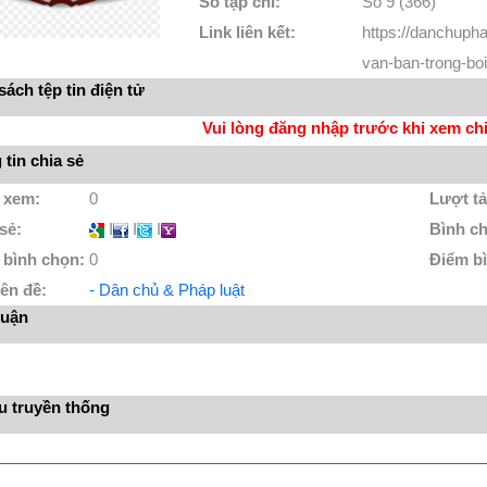
Số tạp chí:
Số 9 (366)
Link liên kết:
https://danchupha
van-ban-trong-boi
ách tệp tin điện tử
Vui lòng đăng nhập trước khi xem chi 
tin chia sẻ
 xem:
0
Lượt tả
 sẻ:
I
I
I
Bình c
 bình chọn:
0
Điểm b
ên đề:
- Dân chủ & Pháp luật
luận
ệu truyền thống