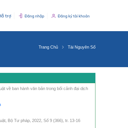
Hỗ trợ
Đăng nhập
Đăng ký tài khoản
Trang Chủ
Tài Nguyên Số
uật về ban hành văn bản trong bối cảnh đại dịch
n
ật, Bộ Tư pháp, 2022, Số 9 (366), tr. 13-16