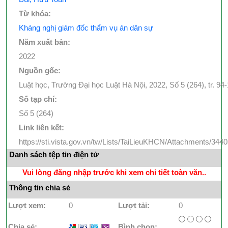
Từ khóa:
Kháng nghị giám đốc thẩm vụ án dân sự
Năm xuất bản:
2022
Nguồn gốc:
Luật học, Trường Đại học Luật Hà Nội, 2022, Số 5 (264), tr. 94
Số tạp chí:
Số 5 (264)
Link liên kết:
https://sti.vista.gov.vn/tw/Lists/TaiLieuKHCN/Attachments/3
Danh sách tệp tin điện tử
Vui lòng đăng nhập trước khi xem chi tiết toàn văn..
Thông tin chia sẻ
Lượt xem:
0
Lượt tải:
0
Chia sẻ:
I
I
I
Bình chọn: