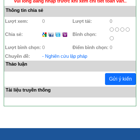
Vui lòng đăng nhập trước khi xem chi tiết toàn văn..
Thông tin chia sẻ
Lượt xem:
0
Lượt tải:
0
Chia sẻ:
I
I
I
Bình chọn:
Lượt bình chọn:
0
Điểm bình chọn:
0
Chuyên đề:
- Nghiên cứu lập pháp
Thảo luận
Gửi ý kiến
Tài liệu truyền thống