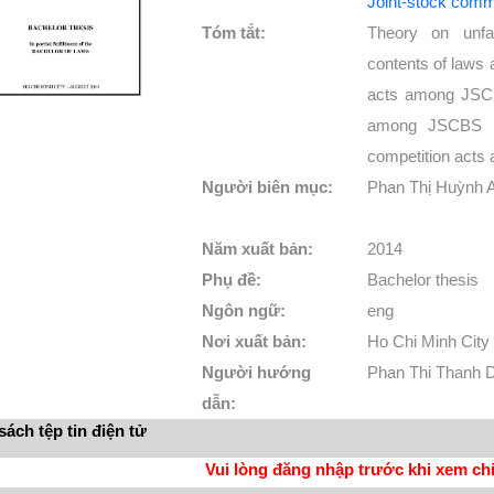
Joint-stock comm
Tóm tắt:
Theory on unfa
contents of laws 
acts among JSCBS
among JSCBS in
competition act
Người biên mục:
Phan Thị Huỳnh 
Năm xuất bản:
2014
Phụ đề:
Bachelor thesis
Ngôn ngữ:
eng
Nơi xuất bản:
Ho Chi Minh City
Người hướng
Phan Thi Thanh 
dẫn:
ách tệp tin điện tử
Vui lòng đăng nhập trước khi xem chi 