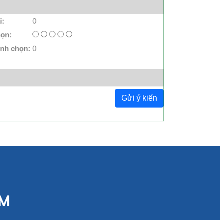
i:
0
họn:
ình chọn:
0
Gửi ý kiến
CM