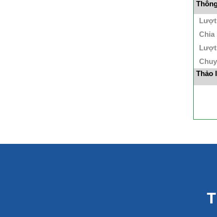
Thông 
Lượt
Chia
Lượt
Chuy
Thảo 
T