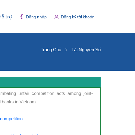
Hỗ trợ
Đăng nhập
Đăng ký tài khoản
Trang Chủ
Tài Nguyên Số
ombating unfair competition acts among joint-
 banks in Vietnam
competition