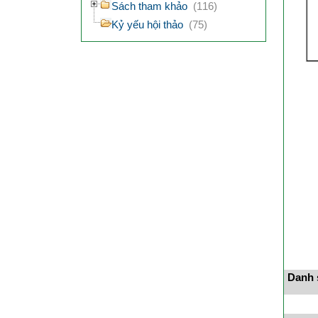
Sách tham khảo
(116)
Kỷ yếu hội thảo
(75)
Danh s