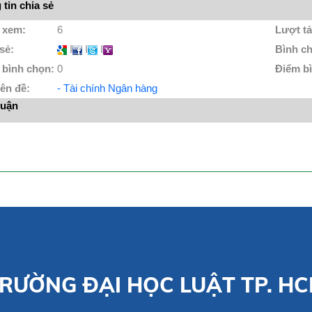
tin chia sẻ
 xem:
6
Lượt tả
 sẻ:
I
I
I
Bình c
 bình chọn:
0
Điểm b
ên đề:
- Tài chính Ngân hàng
luận
RƯỜNG ĐẠI HỌC LUẬT TP. H