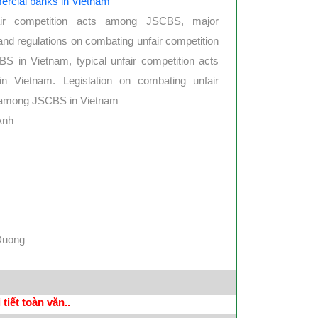
ercial banks in Vietnam
ir competition acts among JSCBS, major
and regulations on combating unfair competition
 in Vietnam, typical unfair competition acts
 Vietnam. Legislation on combating unfair
s among JSCBS in Vietnam
Anh
Duong
tiết toàn văn..