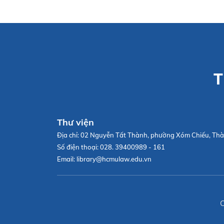
T
Thư viện
Địa chỉ:
02 Nguyễn Tất Thành, phường Xóm Chiếu, Thà
Số điện thoại:
028. 39400989 - 161
Email:
library@hcmulaw.edu.vn
C