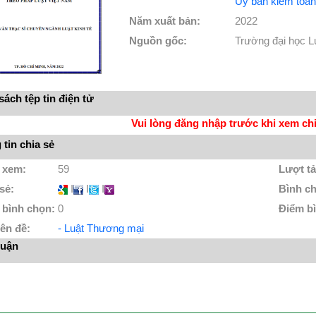
Uỷ ban kiểm toán
Năm xuất bản:
2022
Nguồn gốc:
Trường đại học 
ách tệp tin điện tử
Vui lòng đăng nhập trước khi xem chi 
tin chia sẻ
 xem:
59
Lượt tả
 sẻ:
I
I
I
Bình c
 bình chọn:
0
Điểm b
ên đề:
- Luật Thương mại
luận