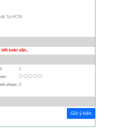
Luật Tp.HCM
tiết toàn văn..
i:
1
họn:
ình chọn:
0
Gửi ý kiến