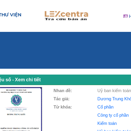
THƯ VIỆN
iệu số - Xem chi tiết
Nhan đề:
Uỷ ban kiểm toán 
Tác giả:
Dương Trung Khô
Từ khóa:
Cổ phần
Công ty cổ phần
Kiểm toán