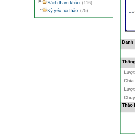
Sách tham khảo
(116)
Kỷ yếu hội thảo
(75)
Danh s
Thông 
Lượt
Chia
Lượt
Chuy
Thảo 