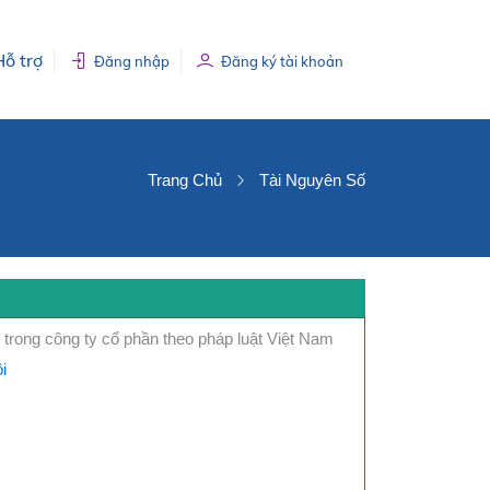
Hỗ trợ
Đăng nhập
Đăng ký tài khoản
Trang Chủ
Tài Nguyên Số
trong công ty cổ phần theo pháp luật Việt Nam
i